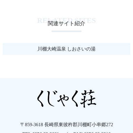
RELATED SITES
関連サイト紹介
川棚大崎温泉 しおさいの湯
〒859-3618 長崎県東彼杵郡川棚町小串郷272